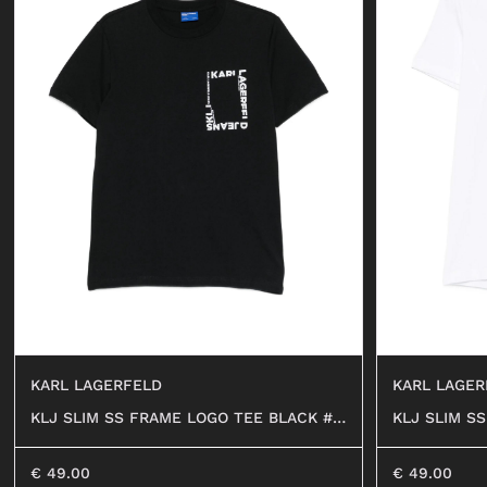
KARL LAGERFELD
KARL LAGER
KLJ SLIM SS FRAME LOGO TEE BLACK #9
KLJ SLIM S
99
00
€
49.00
€
49.00