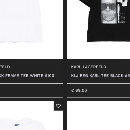
ANFIBI
FELD
KARL LAGERFELD
CK FRAME TEE WHITE #100
KLJ REG KARL TEE BLACK #
€
69.00