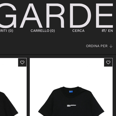
RITI (
0
)
CARRELLO
(
0
)
CERCA
IT
/ EN
ORDINA PER
SCARPE
NEW IN
STRINGATE
STIVALETTI
SNEAKERS
STIVALI
SANDALI
SABOT
CIABATTE
ESPADRILLAS