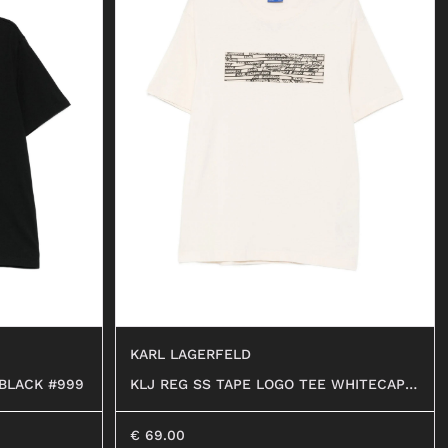
KARL LAGERFELD
 BLACK #999
KLJ REG SS TAPE LOGO TEE WHITECAP G
REY #1EY
€
69.00