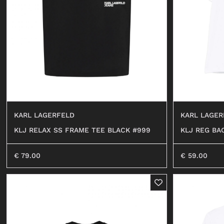
SHORTS
FELPE
OCCHIALI
COSTUMI DA BAGNO
JEANS
SHORTS
KARL LAGER
KARL LAGERFELD
KLJ REG BA
KLJ RELAX SS FRAME TEE BLACK #999
€
59.00
€
79.00