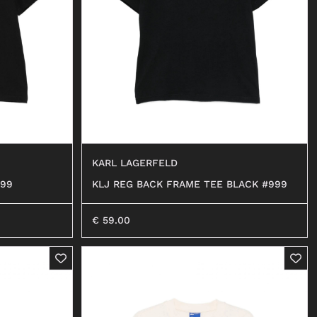
BALLERINE
MOCASSINI
DECOLLETÉ
ANFIBI
BEATLES
KARL LAGERFELD
999
KLJ REG BACK FRAME TEE BLACK #999
€
59.00