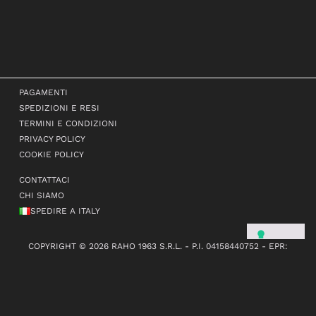
PAGAMENTI
SPEDIZIONI E RESI
TERMINI E CONDIZIONI
PRIVACY POLICY
COOKIE POLICY
CONTATTACI
CHI SIAMO
SPEDIRE A ITALY
COPYRIGHT © 2026 RAHO 1963 S.R.L. - P.I. 04158440752 - EPR:
FR381987_01KLKW - TUTTI I DIRITTI RISERVATI
POWERED BY