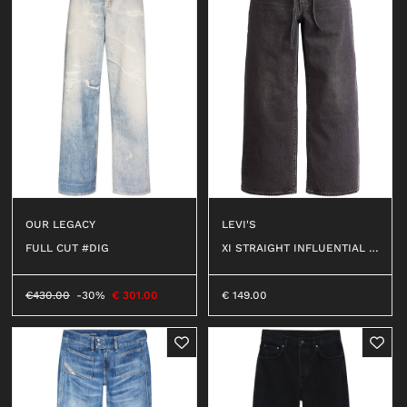
LEVI'S
OUR LEGACY
XI STRAIGHT INFLUENTIAL L
FULL CUT #DIG
ADY #NERO
€
149.00
€
430.00
-30%
€
301.00