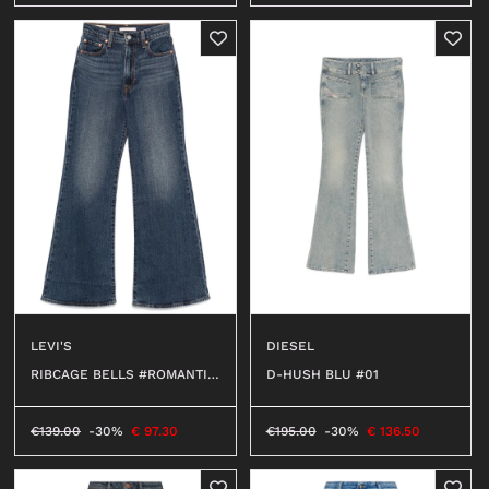
LEVI'S
DIESEL
RIBCAGE BELLS #ROMANTIC
D-HUSH BLU #01
STORY
€
139.00
-30%
€
97.30
€
195.00
-30%
€
136.50