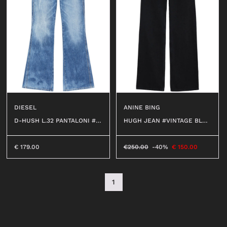
DIESEL
ANINE BING
D-HUSH L.32 PANTALONI #0
HUGH JEAN #VINTAGE BLAC
1
K
€
179.00
€
250.00
-40%
€
150.00
1