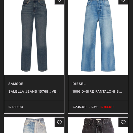
SAMSOE
DIESEL
SALELLA JEANS 15768 #VER
1996 D-SIRE PANTALONI BLU
MONT BLUE
#01
€
189.00
€
235.00
-60%
€
94.00