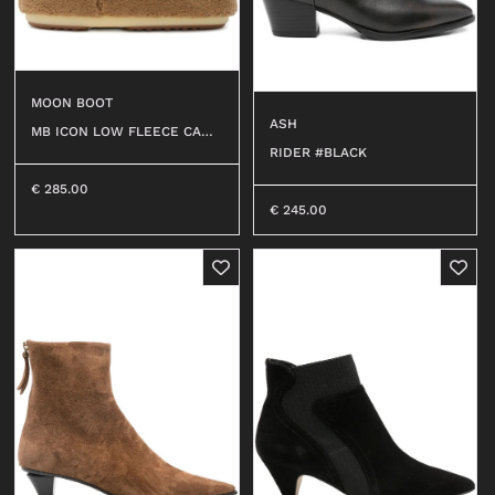
MOON BOOT
ASH
MB ICON LOW FLEECE CAME
L #M047
RIDER #BLACK
€
285.00
€
245.00