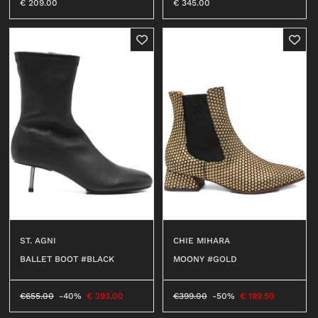
€
209.00
€
345.00
ST. AGNI
CHIE MIHARA
BALLET BOOT #BLACK
MOONY #GOLD
€
655.00
-40%
€
393.00
€
399.00
-50%
€
199.50