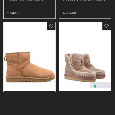
€
239.00
€
298.00
UGG
MOU
CLASSIC MINI #CHE
ESKIMO 18 #CAM