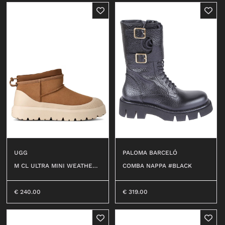
UGG
PALOMA BARCELÓ
M CL ULTRA MINI WEATHER
COMBA NAPPA #BLACK
HYBRID #CWTC
€
240.00
€
319.00