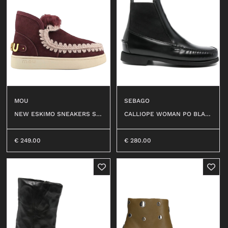
MOU
SEBAGO
NEW ESKIMO SNEAKERS SU
CALLIOPE WOMAN PO BLAC
EDE LET #CABERNET
K #902
€
249.00
€
280.00