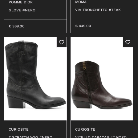
MOMA
POMME D'OR
VIV TRONCHETTO #TEAK
GLOVE #NERO
€
449.00
€
369.00
CURIOSITE
CURIOSITE
T SCRATCH WAX #NERO
VITELLO CARACAS #T.MORO