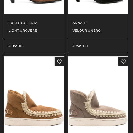
ROBERTO FESTA
ANNA F
LIGHT #ROVERE
VELOUR #NERO
€
359.00
€
249.00