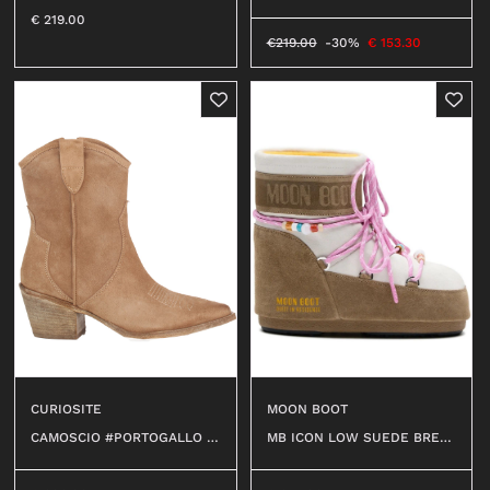
09
€
219.00
SCARPE
€
219.00
-30%
€
153.30
STRINGATE
STIVALETTI
SNEAKERS
STIVALI
SANDALI
SABOT
CIABATTE
ESPADRILLAS
BALLERINE
MOCASSINI
DECOLLETÉ
CURIOSITE
MOON BOOT
CAMOSCIO #PORTOGALLO 13
MB ICON LOW SUEDE BREA
ANFIBI
2
DS #BL43
BEATLES