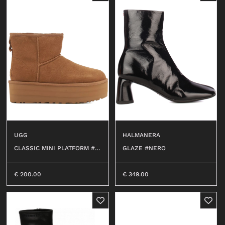
UGG
HALMANERA
CLASSIC MINI PLATFORM #C
GLAZE #NERO
HE
€
200.00
€
349.00