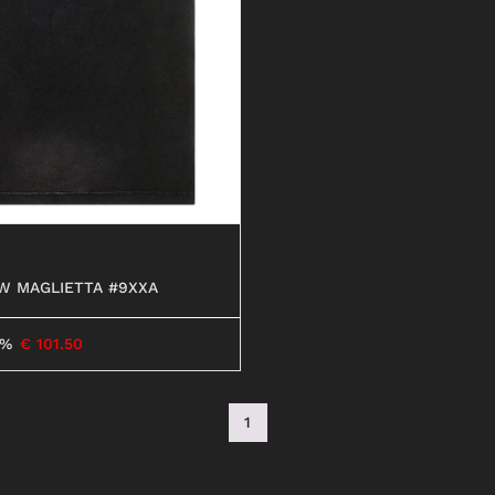
ANFIBI
W MAGLIETTA #9XXA
0%
€
101.50
1