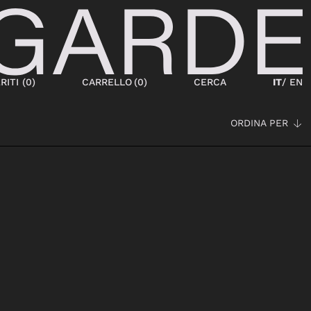
RITI (
0
)
CARRELLO
(
0
)
CERCA
IT
/ EN
ORDINA PER
SCARPE
NEW IN
STRINGATE
STIVALETTI
SNEAKERS
STIVALI
SANDALI
SABOT
CIABATTE
ESPADRILLAS