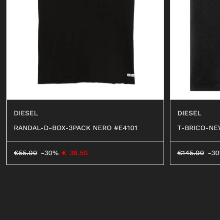
SHORTS
FELPE
OCCHIALI
COSTUMI DA BAGNO
JEANS
SHORTS
DIESEL
DIESEL
RANDAL-D-BOX-3PACK NERO #E4101
T-BRICO-NE
€
55.00
-30%
€
38.50
€
145.00
-3